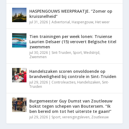
HASPENGOUWS WEERPRAATJE. “Zomer op
kruissnelheid”
jul 31, 2026
|
Advertorial
,
Haspengouw
,
Het weer
Tien trainingen per week lonen: Truiense
Laurien Delsaer (15) verovert Belgische titel
zwemmen
jul 30, 2026
|
Sint-Truiden
,
Sport
,
Wedstrijd
,
Zwemmen
Handelszaken scoren onvoldoende op
brandveiligheid bij controle in Sint-Truiden
jul 29, 2026
|
Controleacties
,
Handelszaken
,
Sint-
Truiden
Burgemeester Guy Dumst van Zoutleeuw
bokst tegen schepen van Boutersem. “Ik
ben bereid om tot het uiterste te gaan!”
jul 29, 2026
|
Sport
,
verenigingsleven
,
Zoutleeuw