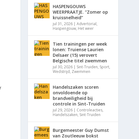
HASPENGOUWS
WEERPRAATJE. “Zomer op
kruissnelheid”
jul 31, 2026
|
Advertorial
,
Haspengouw
,
Het weer
Tien trainingen per week
lonen: Truiense Laurien
Delsaer (15) verovert
Belgische titel zwemmen
jul 30, 2026
|
Sint-Truiden
,
Sport
,
Wedstrijd
,
Zwemmen
Handelszaken scoren
r
onvoldoende op
brandveiligheid bij
n
controle in Sint-Truiden
jul 29, 2026
|
Controleacties
,
Handelszaken
,
Sint-Truiden
Burgemeester Guy Dumst
van Zoutleeuw bokst