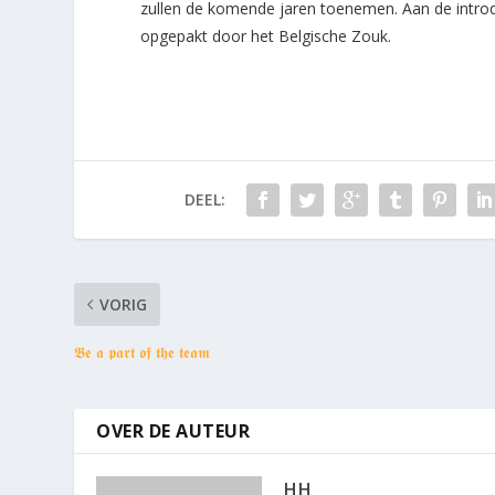
zullen de komende jaren toenemen. Aan de intro
opgepakt door het Belgische Zouk.
DEEL:
VORIG
𝕭𝖊 𝖆 𝖕𝖆𝖗𝖙 𝖔𝖋 𝖙𝖍𝖊 𝖙𝖊𝖆𝖒
OVER DE AUTEUR
HH