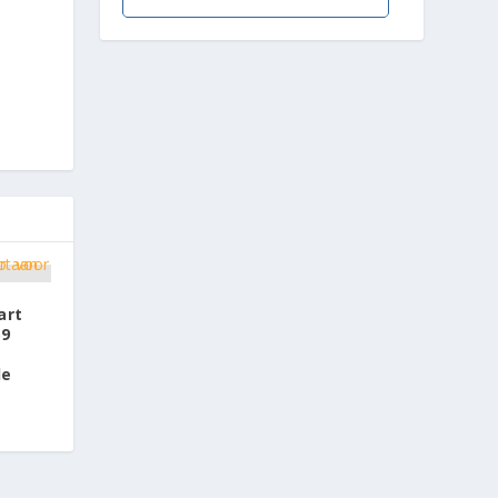
art
59
de