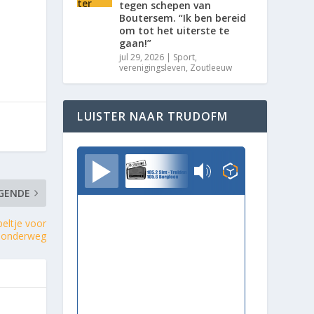
tegen schepen van
Boutersem. “Ik ben bereid
om tot het uiterste te
gaan!”
jul 29, 2026
|
Sport
,
verenigingsleven
,
Zoutleeuw
LUISTER NAAR TRUDOFM
TrudoFM
GENDE
peltje voor
onderweg