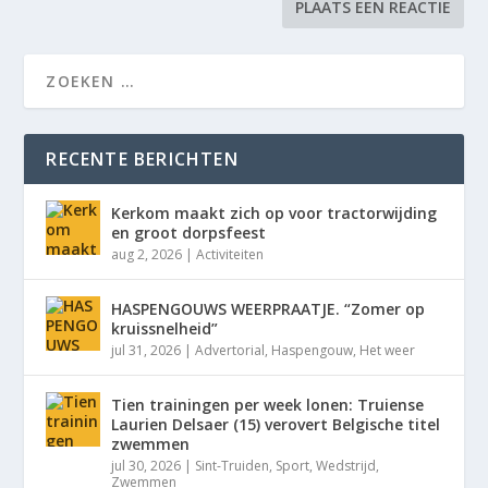
RECENTE BERICHTEN
Kerkom maakt zich op voor tractorwijding
en groot dorpsfeest
aug 2, 2026
|
Activiteiten
HASPENGOUWS WEERPRAATJE. “Zomer op
kruissnelheid”
jul 31, 2026
|
Advertorial
,
Haspengouw
,
Het weer
Tien trainingen per week lonen: Truiense
Laurien Delsaer (15) verovert Belgische titel
zwemmen
jul 30, 2026
|
Sint-Truiden
,
Sport
,
Wedstrijd
,
Zwemmen