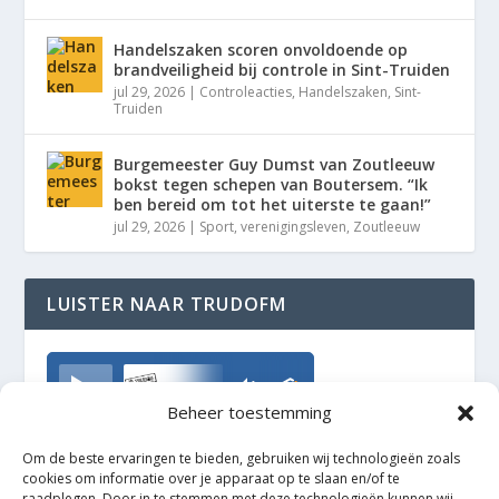
Handelszaken scoren onvoldoende op
brandveiligheid bij controle in Sint-Truiden
jul 29, 2026
|
Controleacties
,
Handelszaken
,
Sint-
Truiden
Burgemeester Guy Dumst van Zoutleeuw
bokst tegen schepen van Boutersem. “Ik
ben bereid om tot het uiterste te gaan!”
jul 29, 2026
|
Sport
,
verenigingsleven
,
Zoutleeuw
LUISTER NAAR TRUDOFM
TrudoFM
Beheer toestemming
Om de beste ervaringen te bieden, gebruiken wij technologieën zoals
cookies om informatie over je apparaat op te slaan en/of te
raadplegen. Door in te stemmen met deze technologieën kunnen wij