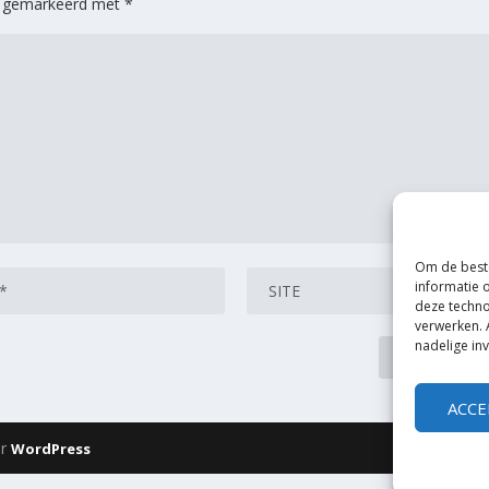
jn gemarkeerd met
*
Om de beste
informatie 
deze techno
verwerken. 
nadelige in
ACCE
or
WordPress