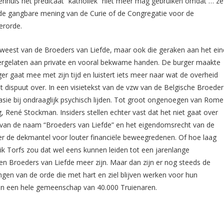
ekenhuis het predicaat “katholiek” niet meer mag gebruiken omdat … ze
e gangbare mening van de Curie of de Congregatie voor de
erorde.
 geweest van de Broeders van Liefde, maar ook die geraken aan het ein
ergelaten aan private en vooral bekwame handen. De burger maakte
urger gaat mee met zijn tijd en luistert iets meer naar wat de overheid
t dispuut over. In een visietekst van de vzw van de Belgische Broeder
sie bij ondraaglijk psychisch lijden. Tot groot ongenoegen van Rome
 René Stockman. Insiders stellen echter vast dat het niet gaat over
uik van de naam “Broeders van Liefde” en het eigendomsrecht van de
er de dekmantel voor louter financiële beweegredenen. Of hoe laag
ik Torfs zou dat wel eens kunnen leiden tot een jarenlange
een Broeders van Liefde meer zijn. Maar dan zijn er nog steeds de
ngen van de orde die met hart en ziel blijven werken voor hun
 van een hele gemeenschap van 40.000 Truienaren.