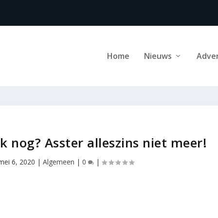
Home
Nieuws
Adve
k nog? Asster alleszins niet meer!
mei 6, 2020
|
Algemeen
|
0
|