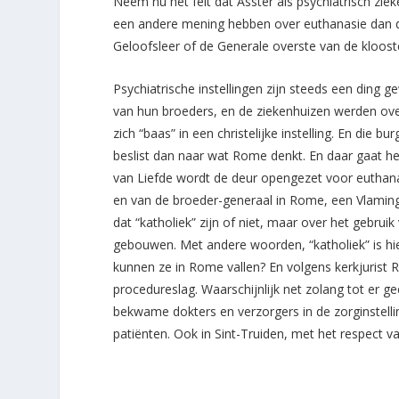
Neem nu het feit dat Asster als psychiatrisch zi
een andere mening hebben over euthanasie dan d
Geloofsleer of de Generale overste van de kloost
Psychiatrische instellingen zijn steeds een ding
van hun broeders, en de ziekenhuizen werden ov
zich “baas” in een christelijke instelling. En die b
beslist dan naar wat Rome denkt. En daar gaat he
van Liefde wordt de deur opengezet voor euthana
en van de broeder-generaal in Rome, een Vlaming,
dat “katholiek” zijn of niet, maar over het gebr
gebouwen. Met andere woorden, “katholiek” is hi
kunnen ze in Rome vallen? En volgens kerkjurist R
procedureslag. Waarschijnlijk net zolang tot er g
bekwame dokters en verzorgers in de zorginstelli
patiënten. Ook in Sint-Truiden, met het respect