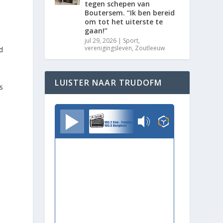
tegen schepen van
Boutersem. “Ik ben bereid
om tot het uiterste te
gaan!”
jul 29, 2026
|
Sport
,
verenigingsleven
,
Zoutleeuw
d
LUISTER NAAR TRUDOFM
s
TrudoFM