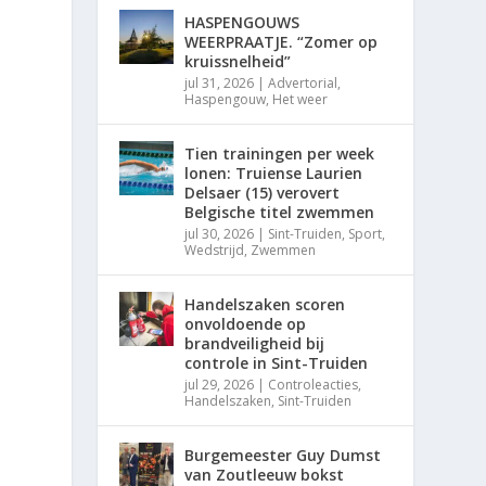
HASPENGOUWS
WEERPRAATJE. “Zomer op
kruissnelheid”
jul 31, 2026
|
Advertorial
,
Haspengouw
,
Het weer
Tien trainingen per week
lonen: Truiense Laurien
Delsaer (15) verovert
Belgische titel zwemmen
jul 30, 2026
|
Sint-Truiden
,
Sport
,
Wedstrijd
,
Zwemmen
Handelszaken scoren
onvoldoende op
brandveiligheid bij
controle in Sint-Truiden
jul 29, 2026
|
Controleacties
,
Handelszaken
,
Sint-Truiden
Burgemeester Guy Dumst
van Zoutleeuw bokst