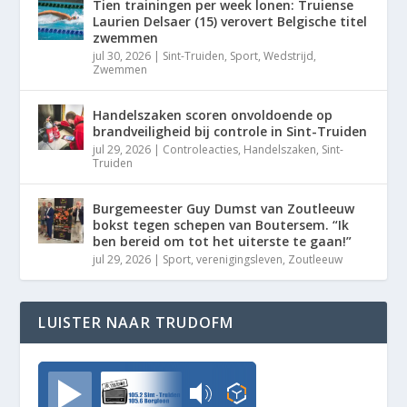
Tien trainingen per week lonen: Truiense
Laurien Delsaer (15) verovert Belgische titel
zwemmen
jul 30, 2026
|
Sint-Truiden
,
Sport
,
Wedstrijd
,
Zwemmen
Handelszaken scoren onvoldoende op
brandveiligheid bij controle in Sint-Truiden
jul 29, 2026
|
Controleacties
,
Handelszaken
,
Sint-
Truiden
Burgemeester Guy Dumst van Zoutleeuw
bokst tegen schepen van Boutersem. “Ik
ben bereid om tot het uiterste te gaan!”
jul 29, 2026
|
Sport
,
verenigingsleven
,
Zoutleeuw
LUISTER NAAR TRUDOFM
TrudoFM