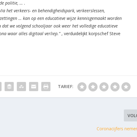
 politie, … .
Via het verkeers- en behendigheidspark, verkeerslessen,
enzettingen … kan op een educatieve wijze kennisgemaakt worden
n dat we volgend schooljaar ook weer het volledige educatieve
a waar alles digitaal verliep.”
, verduidelijkt korpschef Steve
TARIEF:
VOL
Coronacijfers nemen