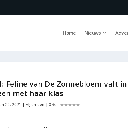
Home
Nieuws
Adve
l: Feline van De Zonnebloem valt in
jzen met haar klas
jun 22, 2021
|
Algemeen
|
0
|