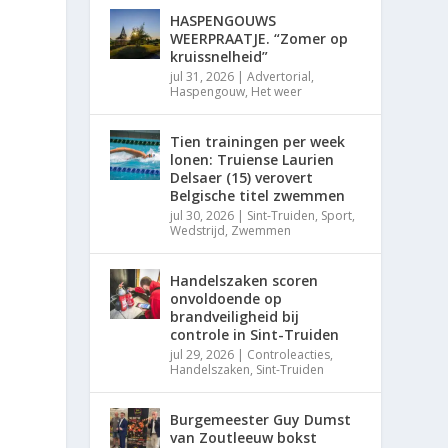
HASPENGOUWS
WEERPRAATJE. “Zomer op
kruissnelheid”
jul 31, 2026
|
Advertorial
,
Haspengouw
,
Het weer
Tien trainingen per week
lonen: Truiense Laurien
Delsaer (15) verovert
Belgische titel zwemmen
jul 30, 2026
|
Sint-Truiden
,
Sport
,
Wedstrijd
,
Zwemmen
Handelszaken scoren
onvoldoende op
brandveiligheid bij
controle in Sint-Truiden
jul 29, 2026
|
Controleacties
,
Handelszaken
,
Sint-Truiden
Burgemeester Guy Dumst
van Zoutleeuw bokst