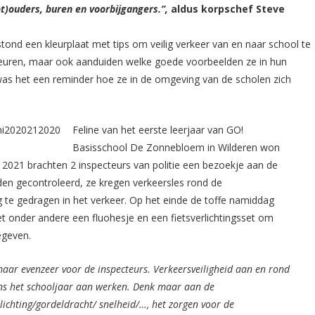
ot)ouders, buren en voorbijgangers.”,
aldus korpschef Steve
t stond een kleurplaat met tips om veilig verkeer van en naar school te
kleuren, maar ook aanduiden welke goede voorbeelden ze in hun
as het een reminder hoe ze in de omgeving van de scholen zich
Feline van het eerste leerjaar van GO!
Basisschool De Zonnebloem in Wilderen won
i 2021 brachten 2 inspecteurs van politie een bezoekje aan de
rden gecontroleerd, ze kregen verkeersles rond de
g te gedragen in het verkeer. Op het einde de toffe namiddag
 onder andere een fluohesje en een fietsverlichtingsset om
egeven.
maar evenzeer voor de inspecteurs.
Verkeersveiligheid aan en rond
ns het schooljaar aan werken. Denk maar aan de
rlichting/gordeldracht/ snelheid/…, het zorgen voor de