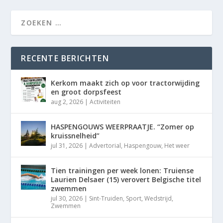
RECENTE BERICHTEN
Kerkom maakt zich op voor tractorwijding
en groot dorpsfeest
aug 2, 2026
|
Activiteiten
HASPENGOUWS WEERPRAATJE. “Zomer op
kruissnelheid”
jul 31, 2026
|
Advertorial
,
Haspengouw
,
Het weer
Tien trainingen per week lonen: Truiense
Laurien Delsaer (15) verovert Belgische titel
zwemmen
jul 30, 2026
|
Sint-Truiden
,
Sport
,
Wedstrijd
,
Zwemmen