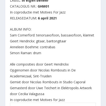
LABEL:
in eigen beheer
CATALOGUS NR.:
GHM01
In coproductie met Motives For Jazz
RELEASEDATUM
: 6 april 2021
ALBUM INFO:
Sam Comerford: tenorsaxofoon, bassaxofoon, klarinet
Geert Hendrickx: gitaar, baritongitaar
Anneleen Boehme: contrabas
Simon Raman: drum
Alle composities door Geert Hendrickx
Opgenomen door Nicolas Rombouts in De
Academiezaal, Sint-Truiden
Gemixt door Nicolas Rombouts in Studio Caporal
Gemasterd door Uwe Teichert in Elektropolis Artwork
door Cecilia Valagussa
In coproductie met Motives for Jazz