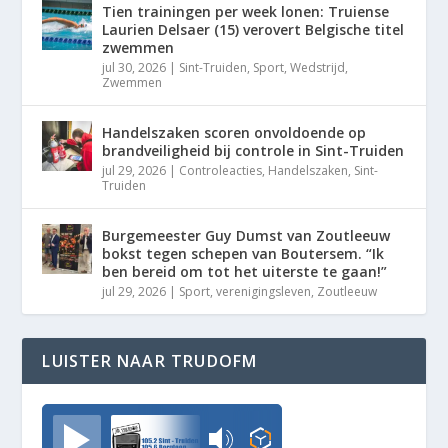
Tien trainingen per week lonen: Truiense
Laurien Delsaer (15) verovert Belgische titel
zwemmen
jul 30, 2026
|
Sint-Truiden
,
Sport
,
Wedstrijd
,
Zwemmen
Handelszaken scoren onvoldoende op
brandveiligheid bij controle in Sint-Truiden
jul 29, 2026
|
Controleacties
,
Handelszaken
,
Sint-
Truiden
Burgemeester Guy Dumst van Zoutleeuw
bokst tegen schepen van Boutersem. “Ik
ben bereid om tot het uiterste te gaan!”
jul 29, 2026
|
Sport
,
verenigingsleven
,
Zoutleeuw
LUISTER NAAR TRUDOFM
TrudoFM