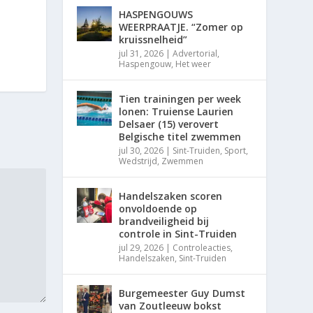
HASPENGOUWS
WEERPRAATJE. “Zomer op
kruissnelheid”
jul 31, 2026
|
Advertorial
,
Haspengouw
,
Het weer
Tien trainingen per week
lonen: Truiense Laurien
Delsaer (15) verovert
Belgische titel zwemmen
jul 30, 2026
|
Sint-Truiden
,
Sport
,
Wedstrijd
,
Zwemmen
Handelszaken scoren
onvoldoende op
brandveiligheid bij
controle in Sint-Truiden
jul 29, 2026
|
Controleacties
,
Handelszaken
,
Sint-Truiden
Burgemeester Guy Dumst
van Zoutleeuw bokst