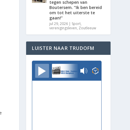
tegen schepen van
Boutersem. “Ik ben bereid
om tot het uiterste te
gaan!”
e
jul 29, 2026
|
Sport
,
verenigingsleven
,
Zoutleeuw
LUISTER NAAR TRUDOFM
TrudoFM
e