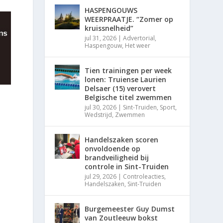
HASPENGOUWS
WEERPRAATJE. “Zomer op
kruissnelheid”
jul 31, 2026
|
Advertorial
,
Haspengouw
,
Het weer
Tien trainingen per week
lonen: Truiense Laurien
Delsaer (15) verovert
Belgische titel zwemmen
jul 30, 2026
|
Sint-Truiden
,
Sport
,
Wedstrijd
,
Zwemmen
Handelszaken scoren
onvoldoende op
brandveiligheid bij
controle in Sint-Truiden
jul 29, 2026
|
Controleacties
,
Handelszaken
,
Sint-Truiden
Burgemeester Guy Dumst
van Zoutleeuw bokst