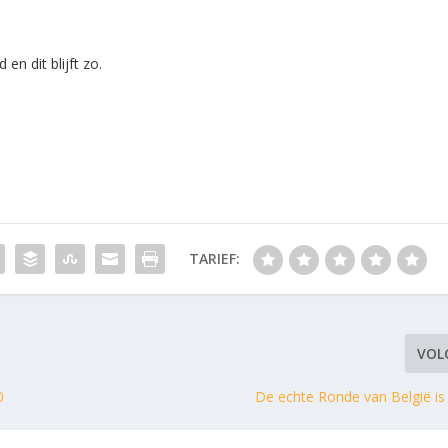
 en dit blijft zo.
TARIEF:
VOL
0
De echte Ronde van België i