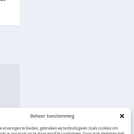
Beheer toestemming
 ervaringen te bieden, gebruiken wij technologieën zoals cookies om
over je apparaat op te slaan en/of te raadplegen. Door in te stemmen met