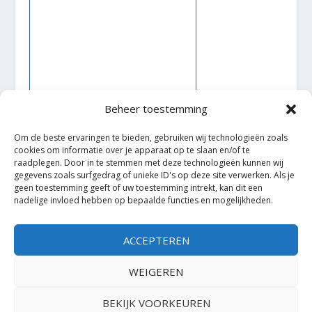
Beheer toestemming
Om de beste ervaringen te bieden, gebruiken wij technologieën zoals
cookies om informatie over je apparaat op te slaan en/of te
Ontworpen door
| Mogelijk gemaakt door
Elegant Themes
raadplegen. Door in te stemmen met deze technologieën kunnen wij
WordPress
gegevens zoals surfgedrag of unieke ID's op deze site verwerken. Als je
geen toestemming geeft of uw toestemming intrekt, kan dit een
nadelige invloed hebben op bepaalde functies en mogelijkheden.
ACCEPTEREN
WEIGEREN
BEKIJK VOORKEUREN