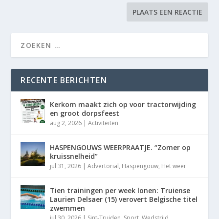
RECENTE BERICHTEN
Kerkom maakt zich op voor tractorwijding
en groot dorpsfeest
aug 2, 2026
|
Activiteiten
HASPENGOUWS WEERPRAATJE. “Zomer op
kruissnelheid”
jul 31, 2026
|
Advertorial
,
Haspengouw
,
Het weer
Tien trainingen per week lonen: Truiense
Laurien Delsaer (15) verovert Belgische titel
zwemmen
jul 30, 2026
|
Sint-Truiden
,
Sport
,
Wedstrijd
,