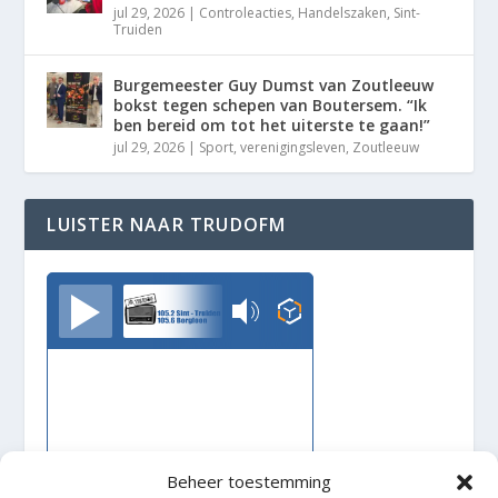
jul 29, 2026
|
Controleacties
,
Handelszaken
,
Sint-
Truiden
Burgemeester Guy Dumst van Zoutleeuw
bokst tegen schepen van Boutersem. “Ik
ben bereid om tot het uiterste te gaan!”
jul 29, 2026
|
Sport
,
verenigingsleven
,
Zoutleeuw
LUISTER NAAR TRUDOFM
TrudoFM
Beheer toestemming