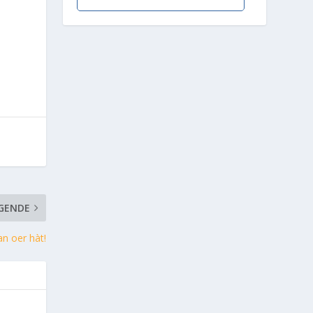
GENDE
n oer hàt!