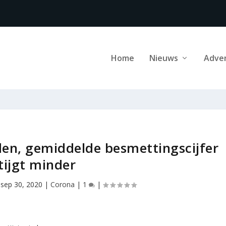
Home
Nieuws
Adve
en, gemiddelde besmettingscijfer
tijgt minder
|
sep 30, 2020
|
Corona
|
1
|