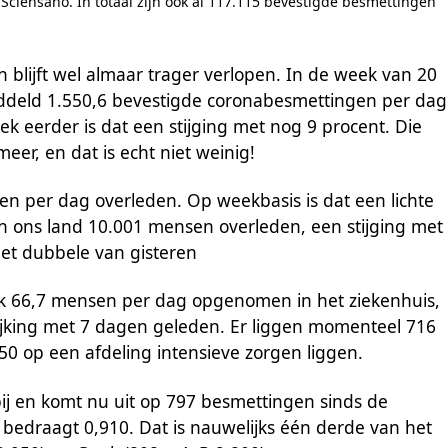
 Sciensano. In totaal zijn ook al 117.115 bevestigde besmettingen
n blijft wel almaar trager verlopen. In de week van 20
middeld 1.550,6 bevestigde coronabesmettingen per dag
ek eerder is dat een stijging met nog 9 procent. Die
eer, en dat is echt niet weinig!
en per dag overleden. Op weekbasis is dat een lichte
er in ons land 10.001 mensen overleden, een stijging met
et dubbele van gisteren
 66,7 mensen per dag opgenomen in het ziekenhuis,
lijking met 7 dagen geleden. Er liggen momenteel 716
50 op een afdeling intensieve zorgen liggen.
ij en komt nu uit op 797 besmettingen sinds de
 bedraagt 0,910. Dat is nauwelijks één derde van het