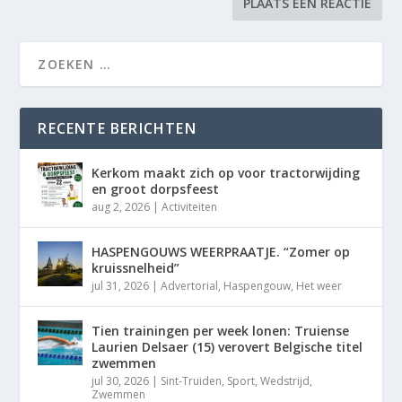
RECENTE BERICHTEN
Kerkom maakt zich op voor tractorwijding
en groot dorpsfeest
aug 2, 2026
|
Activiteiten
HASPENGOUWS WEERPRAATJE. “Zomer op
kruissnelheid”
jul 31, 2026
|
Advertorial
,
Haspengouw
,
Het weer
Tien trainingen per week lonen: Truiense
Laurien Delsaer (15) verovert Belgische titel
zwemmen
jul 30, 2026
|
Sint-Truiden
,
Sport
,
Wedstrijd
,
Zwemmen