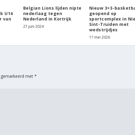
Belgian Lions lijden nipte
Nieuw 3×3-basketba
ok U14
nederlaag tegen
geopend op
r van
Nederland in Kortrijk
sportcomplex in Ni
Sint-Truiden met
27 juni 2024
wedstrijdjes
17 mei 2026
jn gemarkeerd met
*