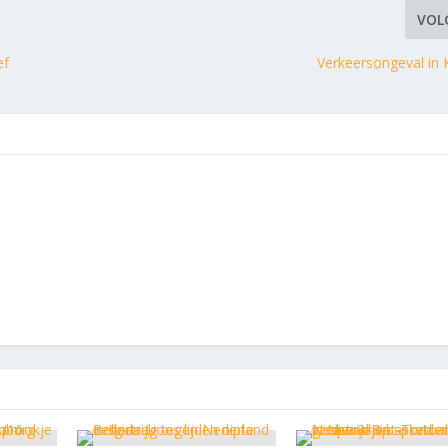
VOL
ef
Verkeersongeval in