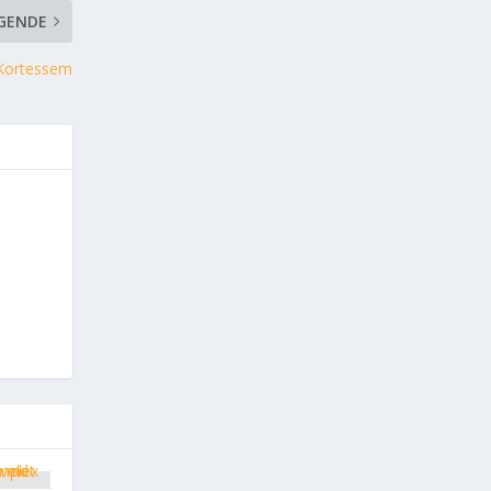
GENDE
 Kortessem