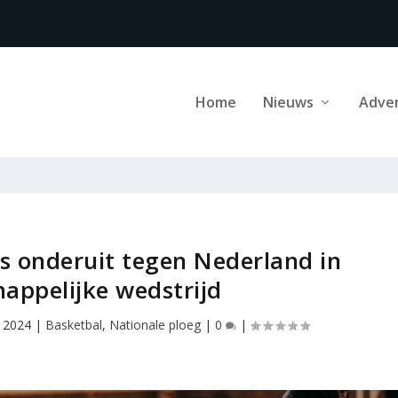
Home
Nieuws
Adve
rs onderuit tegen Nederland in
happelijke wedstrijd
, 2024
|
Basketbal
,
Nationale ploeg
|
0
|