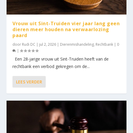
Vrouw uit Sint-Truiden vier jaar lang geen
dieren meer houden na verwaarlozing
paard
door
Rudi DC
|
jul 2, 2026
|
Dierenmishandeling
,
Rechtbank
|
0
|
Een 28-jarige vrouw uit Sint-Truiden heeft van de
rechtbank een verbod gekregen om de...
LEES VERDER