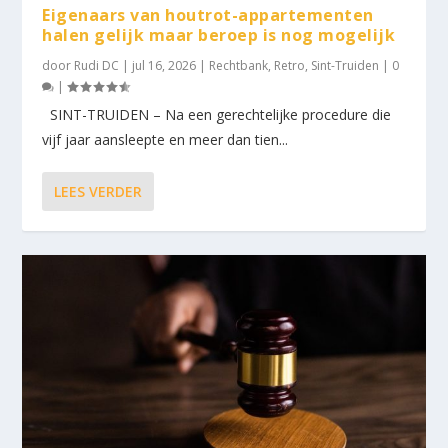
Eigenaars van houtrot-appartementen
halen gelijk maar beroep is nog mogelijk
door
Rudi DC
|
jul 16, 2026
|
Rechtbank
,
Retro
,
Sint-Truiden
|
0
|
SINT-TRUIDEN – Na een gerechtelijke procedure die
vijf jaar aansleepte en meer dan tien...
LEES VERDER