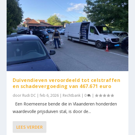
Duivendieven veroordeeld tot celstraffen
en schadevergoeding van 467.671 euro
door
Rudi DC
|
feb 6, 2026
|
Rechtbank
|
0
|
Een Roemeense bende die in Vlaanderen honderden
waardevolle prijsduiven stal, is door de...
LEES VERDER