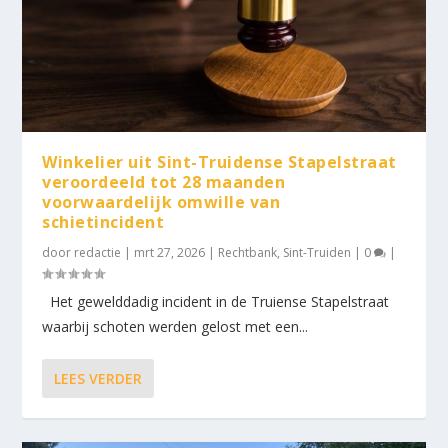
Winkelier uit Sint-Truidense Stapelstraat
veroordeeld tot 28 maanden
voorwaardelijk omwille van
schietincident
door
redactie
|
mrt 27, 2026
|
Rechtbank
,
Sint-Truiden
|
0
|
Het gewelddadig incident in de Truiense Stapelstraat
waarbij schoten werden gelost met een...
LEES VERDER