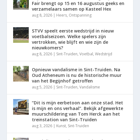
Fair brengt op 15 en 16 augustus geeks en
verzamelaars samen op Kasteel Hex
aug 8, 2026
|
Heers
,
Ontspanning
STVV speelt eerste wedstrijd in nieuw
voetbalseizoen. Welke spelers zijn
vertrokken, wie blijft en wie zijn de
nieuwkomers?
aug 8, 2026
|
Sint-Truiden
,
Voetbal
,
Wedstrijd
Opnieuw vandalisme in Sint-Truiden. Na
Oud Atheneum is nu de historische muur
van het Begijnhof getroffen
aug 5, 2026
|
Sint-Truiden
,
Vandalisme
“Dit is mijn eerbetoon aan onze stad. Het
is mijn en ons verhaal”. Bekijk afgewerkte
muurschildering van Tom Herck aan het
treinstation van Sint-Truiden
aug 3, 2026
|
Kunst
,
Sint-Truiden