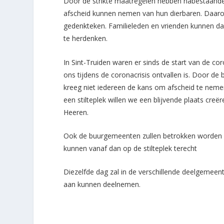
Door de strikte maatregelen hebben nabestaanden
afscheid kunnen nemen van hun dierbaren. Daarom w
gedenkteken. Familieleden en vrienden kunnen d
te herdenken.
In Sint-Truiden waren er sinds de start van de co
ons tijdens de coronacrisis ontvallen is. Door d
kreeg niet iedereen de kans om afscheid te neme
een stilteplek willen we een blijvende plaats cre
Heeren.
Ook de buurgemeenten zullen betrokken worden b
kunnen vanaf dan op de stilteplek terecht
Diezelfde dag zal in de verschillende deelgemeen
aan kunnen deelnemen.