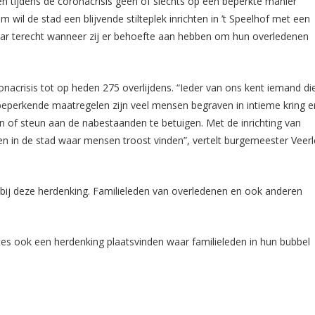
 tijdens de coronacrisis geen of slechts op een beperkte manier
il de stad een blijvende stilteplek inrichten in ’t Speelhof met een
aar terecht wanneer zij er behoefte aan hebben om hun overledenen
ronacrisis tot op heden 275 overlijdens. “Ieder van ons kent iemand di
e beperkende maatregelen zijn veel mensen begraven in intieme kring e
n of steun aan de nabestaanden te betuigen. Met de inrichting van
ëren in de stad waar mensen troost vinden”, vertelt burgemeester Veerl
ij deze herdenking. Familieleden van overledenen en ook anderen
tes ook een herdenking plaatsvinden waar familieleden in hun bubbel