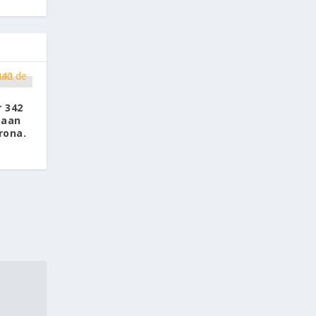
r 342
 aan
rona.