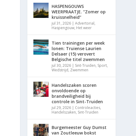
HASPENGOUWS
WEERPRAATJE. “Zomer op
kruissnelheid”
jul 31, 2026
|
Advertorial
,
Haspengouw
,
Het weer
Tien trainingen per week
lonen: Truiense Laurien
Delsaer (15) verovert
Belgische titel zwemmen
jul 30, 2026
|
Sint-Truiden
,
Sport
,
Wedstrijd
,
Zwemmen
Handelszaken scoren
onvoldoende op
brandveiligheid bij
controle in Sint-Truiden
jul 29, 2026
|
Controleacties
,
Handelszaken
,
Sint-Truiden
Burgemeester Guy Dumst
van Zoutleeuw bokst