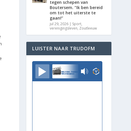
tegen schepen van
Boutersem. “Ik ben bereid
om tot het uiterste te
gaan!”
jul 29, 2026
|
Sport
,
verenigingsleven
,
Zoutleeuw
e
n
LUISTER NAAR TRUDOFM
e
TrudoFM