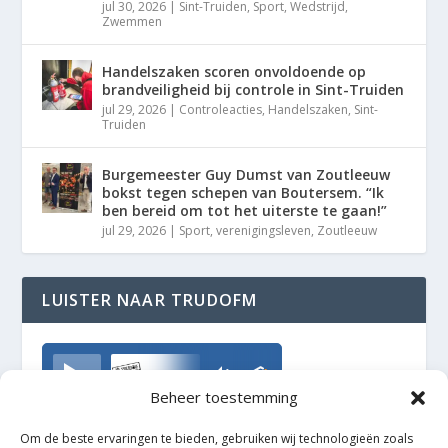
jul 30, 2026
|
Sint-Truiden
,
Sport
,
Wedstrijd
,
Zwemmen
Handelszaken scoren onvoldoende op
brandveiligheid bij controle in Sint-Truiden
jul 29, 2026
|
Controleacties
,
Handelszaken
,
Sint-
Truiden
Burgemeester Guy Dumst van Zoutleeuw
bokst tegen schepen van Boutersem. “Ik
ben bereid om tot het uiterste te gaan!”
jul 29, 2026
|
Sport
,
verenigingsleven
,
Zoutleeuw
LUISTER NAAR TRUDOFM
TrudoFM
Beheer toestemming
Om de beste ervaringen te bieden, gebruiken wij technologieën zoals