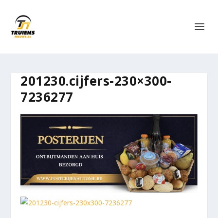
201230.cijfers-230×300-
7236277