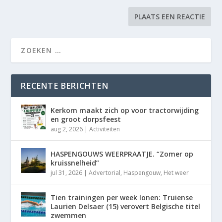
RECENTE BERICHTEN
Kerkom maakt zich op voor tractorwijding
en groot dorpsfeest
aug 2, 2026
|
Activiteiten
HASPENGOUWS WEERPRAATJE. “Zomer op
kruissnelheid”
jul 31, 2026
|
Advertorial
,
Haspengouw
,
Het weer
Tien trainingen per week lonen: Truiense
Laurien Delsaer (15) verovert Belgische titel
zwemmen