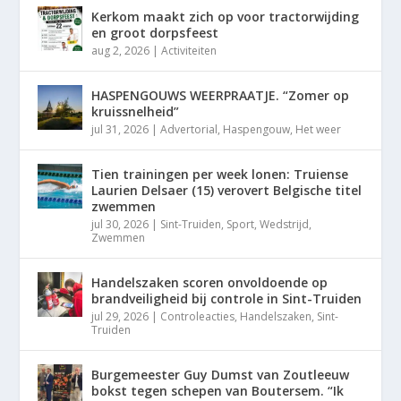
Kerkom maakt zich op voor tractorwijding
en groot dorpsfeest
aug 2, 2026
|
Activiteiten
HASPENGOUWS WEERPRAATJE. “Zomer op
kruissnelheid”
jul 31, 2026
|
Advertorial
,
Haspengouw
,
Het weer
Tien trainingen per week lonen: Truiense
Laurien Delsaer (15) verovert Belgische titel
zwemmen
jul 30, 2026
|
Sint-Truiden
,
Sport
,
Wedstrijd
,
Zwemmen
Handelszaken scoren onvoldoende op
brandveiligheid bij controle in Sint-Truiden
jul 29, 2026
|
Controleacties
,
Handelszaken
,
Sint-
Truiden
Burgemeester Guy Dumst van Zoutleeuw
bokst tegen schepen van Boutersem. “Ik