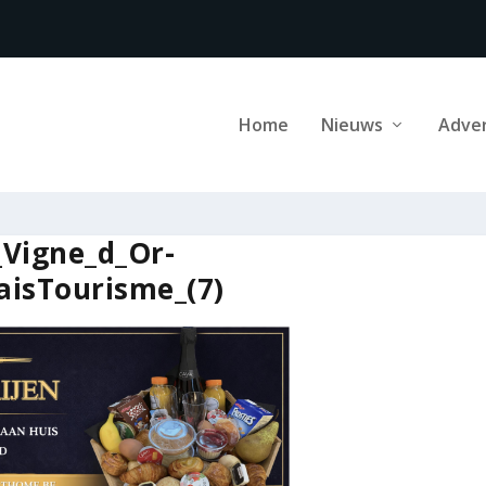
Home
Nieuws
Adve
_Vigne_d_Or-
isTourisme_(7)