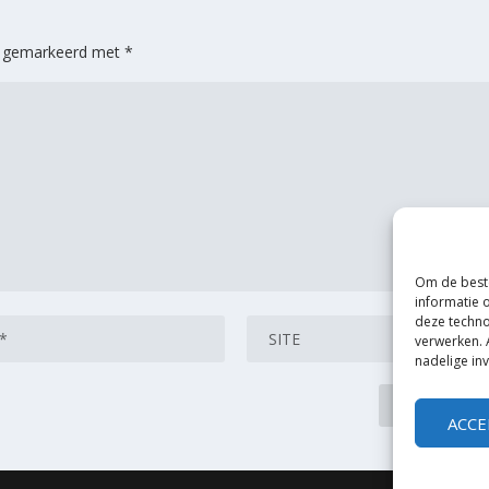
jn gemarkeerd met
*
Om de beste
informatie 
deze techno
verwerken. 
nadelige in
ACCE