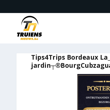
Tips4Trips Bordeaux La
jardin┬®BourgCubzagua