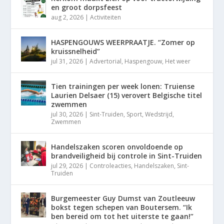
en groot dorpsfeest
aug 2, 2026
|
Activiteiten
HASPENGOUWS WEERPRAATJE. “Zomer op
kruissnelheid”
jul 31, 2026
|
Advertorial
,
Haspengouw
,
Het weer
Tien trainingen per week lonen: Truiense
Laurien Delsaer (15) verovert Belgische titel
zwemmen
jul 30, 2026
|
Sint-Truiden
,
Sport
,
Wedstrijd
,
Zwemmen
Handelszaken scoren onvoldoende op
brandveiligheid bij controle in Sint-Truiden
jul 29, 2026
|
Controleacties
,
Handelszaken
,
Sint-
Truiden
Burgemeester Guy Dumst van Zoutleeuw
bokst tegen schepen van Boutersem. “Ik
ben bereid om tot het uiterste te gaan!”