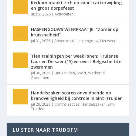
Kerkom maakt zich op voor tractorwijding
en groot dorpsfeest
aug 2, 2026
|
Activiteiten
HASPENGOUWS WEERPRAATJE. “Zomer op
kruissnelheid”
jul 31, 2026
|
Advertorial
,
Haspengouw
,
Het weer
Tien trainingen per week lonen: Truiense
Laurien Delsaer (15) verovert Belgische titel
zwemmen
jul 30, 2026
|
Sint-Truiden
,
Sport
,
Wedstrijd
,
Zwemmen
Handelszaken scoren onvoldoende op
brandveiligheid bij controle in Sint-Truiden
jul 29, 2026
|
Controleacties
,
Handelszaken
,
Sint-
Truiden
LUISTER NAAR TRUDOFM