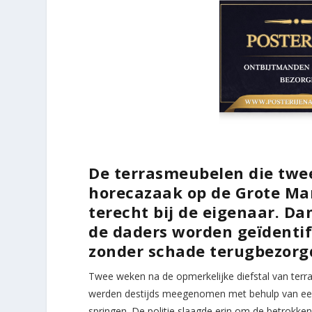
De terrasmeubelen die twe
horecazaak op de Grote Mar
terecht bij de eigenaar. Da
de daders worden geïdentif
zonder schade terugbezorg
Twee weken na de opmerkelijke diefstal van terra
werden destijds meegenomen met behulp van een b
springen. De politie slaagde erin om de betrokken