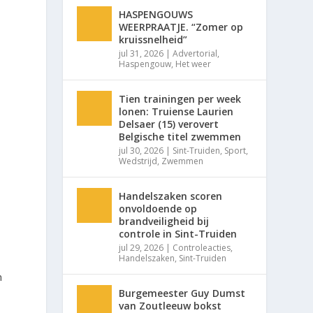
HASPENGOUWS
WEERPRAATJE. “Zomer op
kruissnelheid”
jul 31, 2026
|
Advertorial
,
Haspengouw
,
Het weer
Tien trainingen per week
lonen: Truiense Laurien
Delsaer (15) verovert
Belgische titel zwemmen
jul 30, 2026
|
Sint-Truiden
,
Sport
,
Wedstrijd
,
Zwemmen
Handelszaken scoren
onvoldoende op
brandveiligheid bij
controle in Sint-Truiden
jul 29, 2026
|
Controleacties
,
Handelszaken
,
Sint-Truiden
n
Burgemeester Guy Dumst
van Zoutleeuw bokst