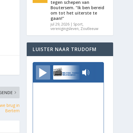
tegen schepen van
Boutersem. “Ik ben bereid
om tot het uiterste te
gaan!”
jul 29, 2026
|
Sport
,
verenigingsleven
,
Zoutleeuw
LUISTER NAAR TRUDOFM
TrudoFM
GENDE
uwe brug in
Bertem