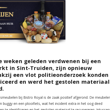
e weken geleden verdwenen bij een
kt in Sint-Truiden, zijn opnieuw
nkzij een vlot politieonderzoek konden
iceerd en werd het gestolen materiaal
d.
smeubelen bij Bistro Royal is de zaak positief afgerond. De meubele
uggy en een plooifiets, wat het incident extra in het oog deed
en te identificeren en het gestolen materiaal te recupereren. Intussen