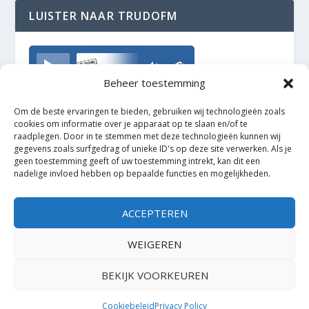
LUISTER NAAR TRUDOFM
TrudoFM
Beheer toestemming
Om de beste ervaringen te bieden, gebruiken wij technologieën zoals
cookies om informatie over je apparaat op te slaan en/of te
raadplegen. Door in te stemmen met deze technologieën kunnen wij
gegevens zoals surfgedrag of unieke ID's op deze site verwerken. Als je
geen toestemming geeft of uw toestemming intrekt, kan dit een
nadelige invloed hebben op bepaalde functies en mogelijkheden.
ACCEPTEREN
WEIGEREN
BEKIJK VOORKEUREN
Ontworpen door
| Mogelijk gemaakt door
Elegant Themes
WordPress
Cookiebeleid
Privacy Policy