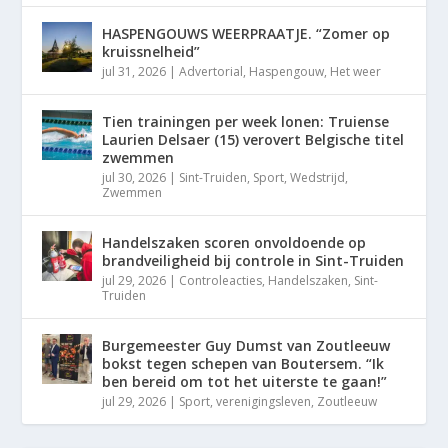
HASPENGOUWS WEERPRAATJE. “Zomer op
kruissnelheid”
jul 31, 2026
|
Advertorial
,
Haspengouw
,
Het weer
Tien trainingen per week lonen: Truiense
Laurien Delsaer (15) verovert Belgische titel
zwemmen
jul 30, 2026
|
Sint-Truiden
,
Sport
,
Wedstrijd
,
Zwemmen
Handelszaken scoren onvoldoende op
brandveiligheid bij controle in Sint-Truiden
jul 29, 2026
|
Controleacties
,
Handelszaken
,
Sint-
Truiden
Burgemeester Guy Dumst van Zoutleeuw
bokst tegen schepen van Boutersem. “Ik
ben bereid om tot het uiterste te gaan!”
jul 29, 2026
|
Sport
,
verenigingsleven
,
Zoutleeuw