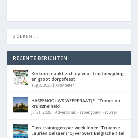
RECENTE BERICHTEN
Kerkom maakt zich op voor tractorwijding
en groot dorpsfeest
aug 2, 2026
|
Activiteiten
HASPENGOUWS WEERPRAATJE. “Zomer op
kruissnelheid”
jul 31, 2026
|
Advertorial
,
Haspengouw
,
Het weer
Tien trainingen per week lonen: Truiense
Laurien Delsaer (15) verovert Belgische titel