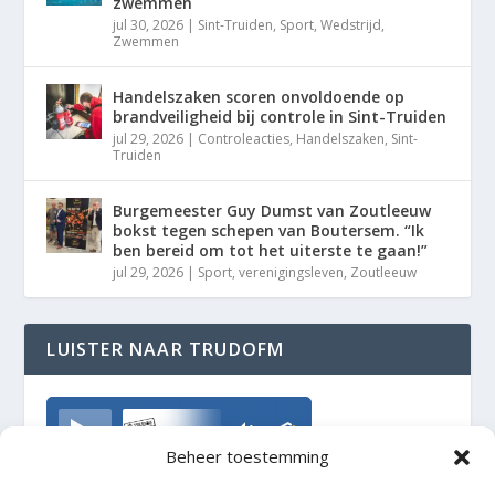
zwemmen
jul 30, 2026
|
Sint-Truiden
,
Sport
,
Wedstrijd
,
Zwemmen
Handelszaken scoren onvoldoende op
brandveiligheid bij controle in Sint-Truiden
jul 29, 2026
|
Controleacties
,
Handelszaken
,
Sint-
Truiden
Burgemeester Guy Dumst van Zoutleeuw
bokst tegen schepen van Boutersem. “Ik
ben bereid om tot het uiterste te gaan!”
jul 29, 2026
|
Sport
,
verenigingsleven
,
Zoutleeuw
LUISTER NAAR TRUDOFM
TrudoFM
Beheer toestemming