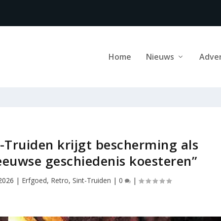
Home
Nieuws
Adve
-Truiden krijgt bescherming als
euwse geschiedenis koesteren”
 2026
|
Erfgoed
,
Retro
,
Sint-Truiden
|
0
|