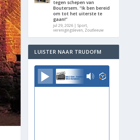
tegen schepen van
Boutersem. “Ik ben bereid
om tot het uiterste te
gaan!”
jul 29, 2026
|
Sport
,
verenigingsleven
,
Zoutleeuw
LUISTER NAAR TRUDOFM
TrudoFM