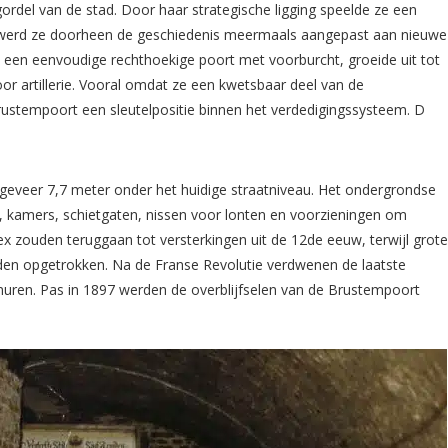
rdel van de stad. Door haar strategische ligging speelde ze een
 en werd ze doorheen de geschiedenis meermaals aangepast aan nieuwe
ls een eenvoudige rechthoekige poort met voorburcht, groeide uit tot
or artillerie. Vooral omdat ze een kwetsbaar deel van de
ustempoort een sleutelpositie binnen het verdedigingssysteem. D
eveer 7,7 meter onder het huidige straatniveau. Het ondergrondse
 kamers, schietgaten, nissen voor lonten en voorzieningen om
ex zouden teruggaan tot versterkingen uit de 12de eeuw, terwijl grot
den opgetrokken. Na de Franse Revolutie verdwenen de laatste
muren. Pas in 1897 werden de overblijfselen van de Brustempoort