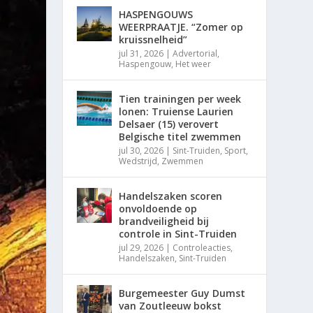
HASPENGOUWS
WEERPRAATJE. “Zomer op
kruissnelheid”
jul 31, 2026
|
Advertorial
,
Haspengouw
,
Het weer
Tien trainingen per week
lonen: Truiense Laurien
Delsaer (15) verovert
Belgische titel zwemmen
jul 30, 2026
|
Sint-Truiden
,
Sport
,
Wedstrijd
,
Zwemmen
Handelszaken scoren
onvoldoende op
brandveiligheid bij
controle in Sint-Truiden
jul 29, 2026
|
Controleacties
,
Handelszaken
,
Sint-Truiden
Burgemeester Guy Dumst
van Zoutleeuw bokst