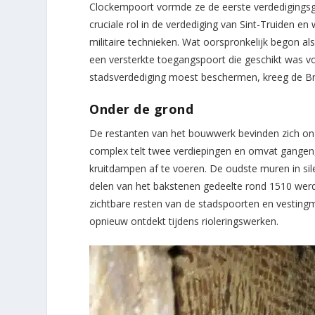
Clockempoort vormde ze de eerste verdedigingsgo
cruciale rol in de verdediging van Sint-Truiden
militaire technieken. Wat oorspronkelijk begon a
een versterkte toegangspoort die geschikt was vo
stadsverdediging moest beschermen, kreeg de Br
Onder de grond
De restanten van het bouwwerk bevinden zich ong
complex telt twee verdiepingen en omvat gangen,
kruitdampen af te voeren. De oudste muren in sil
delen van het bakstenen gedeelte rond 1510 wer
zichtbare resten van de stadspoorten en vesting
opnieuw ontdekt tijdens rioleringswerken.