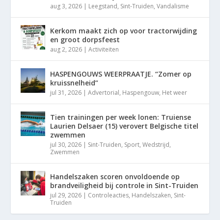
aug 3, 2026
|
Leegstand
,
Sint-Truiden
,
Vandalisme
Kerkom maakt zich op voor tractorwijding
en groot dorpsfeest
aug 2, 2026
|
Activiteiten
HASPENGOUWS WEERPRAATJE. “Zomer op
kruissnelheid”
jul 31, 2026
|
Advertorial
,
Haspengouw
,
Het weer
Tien trainingen per week lonen: Truiense
Laurien Delsaer (15) verovert Belgische titel
zwemmen
jul 30, 2026
|
Sint-Truiden
,
Sport
,
Wedstrijd
,
Zwemmen
Handelszaken scoren onvoldoende op
brandveiligheid bij controle in Sint-Truiden
jul 29, 2026
|
Controleacties
,
Handelszaken
,
Sint-
Truiden