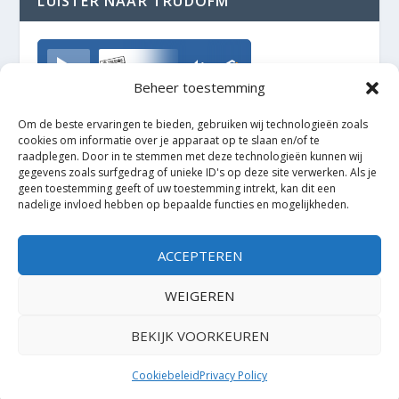
LUISTER NAAR TRUDOFM
TrudoFM
Beheer toestemming
Om de beste ervaringen te bieden, gebruiken wij technologieën zoals
cookies om informatie over je apparaat op te slaan en/of te
raadplegen. Door in te stemmen met deze technologieën kunnen wij
gegevens zoals surfgedrag of unieke ID's op deze site verwerken. Als je
geen toestemming geeft of uw toestemming intrekt, kan dit een
nadelige invloed hebben op bepaalde functies en mogelijkheden.
ACCEPTEREN
WEIGEREN
BEKIJK VOORKEUREN
Ontworpen door
| Mogelijk gemaakt door
Elegant Themes
WordPress
Cookiebeleid
Privacy Policy