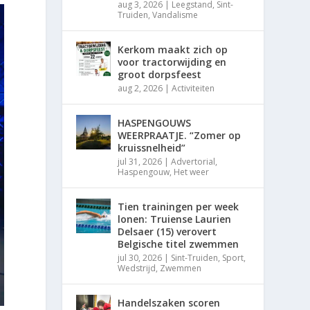
aug 3, 2026
|
Leegstand
,
Sint-
Truiden
,
Vandalisme
Kerkom maakt zich op
voor tractorwijding en
groot dorpsfeest
aug 2, 2026
|
Activiteiten
HASPENGOUWS
WEERPRAATJE. “Zomer op
kruissnelheid”
jul 31, 2026
|
Advertorial
,
Haspengouw
,
Het weer
Tien trainingen per week
lonen: Truiense Laurien
Delsaer (15) verovert
Belgische titel zwemmen
jul 30, 2026
|
Sint-Truiden
,
Sport
,
Wedstrijd
,
Zwemmen
Handelszaken scoren