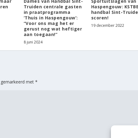
 maar
Dames van Handbal Sint-
Sportuitslagen van
ren
Truiden centrale gasten
Haspengouw: KSTBB
in praatprogramma
handbal Sint-Truid
‘Thuis in Haspengouw’:
scoren!
“Voor ons mag het er
19 december 2022
gerust nog wat heftiger
aan toegaan!”
8 juni 2024
jn gemarkeerd met
*