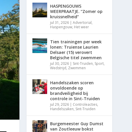
HASPENGOUWS
WEERPRAATJE. “Zomer op
kruissnelheid”
jul 31, 2026
|
Advertorial
,
Haspengouw
,
Het weer
Tien trainingen per week
lonen: Truiense Laurien
Delsaer (15) verovert
Belgische titel zwemmen
jul 30, 2026
|
Sint-Truiden
,
Sport
,
Wedstrijd
,
Zwemmen
Handelszaken scoren
onvoldoende op
brandveiligheid bij
controle in Sint-Truiden
jul 29, 2026
|
Controleacties
,
Handelszaken
,
Sint-Truiden
Burgemeester Guy Dumst
van Zoutleeuw bokst