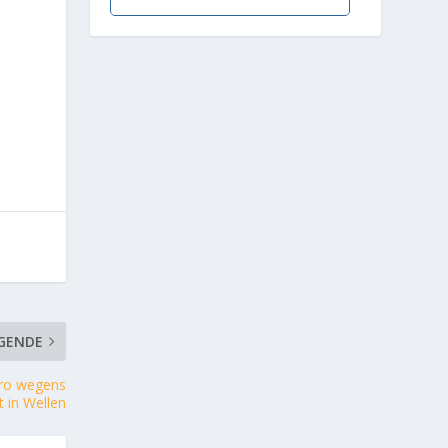
GENDE
uro wegens
t in Wellen