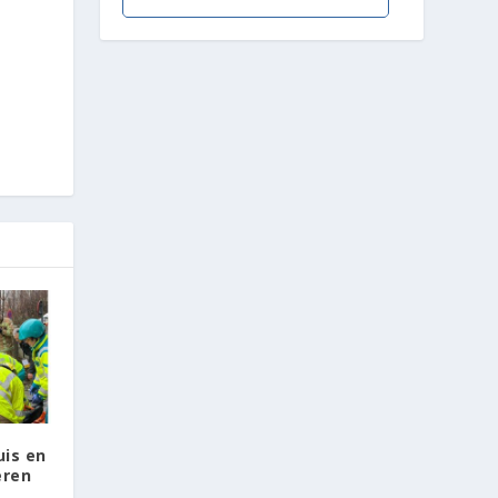
uis en
eren