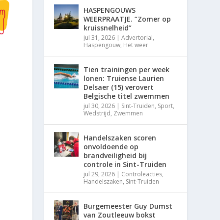
HASPENGOUWS
WEERPRAATJE. “Zomer op
kruissnelheid”
jul 31, 2026
|
Advertorial
,
Haspengouw
,
Het weer
Tien trainingen per week
lonen: Truiense Laurien
Delsaer (15) verovert
Belgische titel zwemmen
jul 30, 2026
|
Sint-Truiden
,
Sport
,
Wedstrijd
,
Zwemmen
Handelszaken scoren
onvoldoende op
brandveiligheid bij
controle in Sint-Truiden
jul 29, 2026
|
Controleacties
,
Handelszaken
,
Sint-Truiden
Burgemeester Guy Dumst
van Zoutleeuw bokst