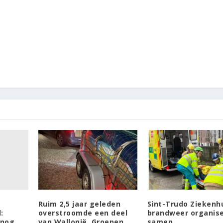
Ruim 2,5 jaar geleden
Sint-Trudo Ziekenh
:
overstroomde een deel
brandweer organis
 nog
van Wallonië. Groepen
samen