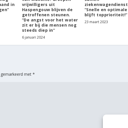
aand in
vrijwilligers uit
ziekenwagendienst
ggen”
Haspengouw blijven de
“Snelle en optimale
getroffenen steunen.
blijft topprioriteit!”
“De angst voor het water
23 maart 2023
zit er bij die mensen nog
steeds diep in”
6 januari 2024
jn gemarkeerd met
*