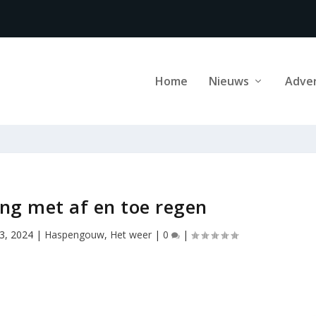
Home
Nieuws
Adve
ing met af en toe regen
3, 2024
|
Haspengouw
,
Het weer
|
0
|