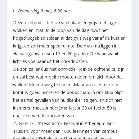
Donderdag 9 mei, 6.30 uur
Deze ochtend is het op veel plaatsen grijs met lage
wolken en mist. In de loop van de dag duwt het
hogedrukgebied stilaan al dat grijs weg vanaf de kust en
krijgt de zon meer speelruimte. De maxima liggen in
Haspengouw tussen 17 en 20 graden. De wind waait
lichtjes voelbaar uit het noordoosten.
De zon zal er dus niet onmiddellijk in de ochtend bij zijn,
en zal best wat moeite moeten doen om zich door dat
wolkendek een weg te banen. Maar vanaf ze er door
komt is goed insmeren de boodschap. In ons land blijft
het aantal gevallen van huidkanker stijgen, en zich niet
insmeren met zonnecrème factor 30 of factor 50 is
daar één van de oorzaken van.
IN BEELD – Stressfactor Festival in Atheneum Sint-
Truiden. Voor meer dan 1000 leerlingen van campus
Speelhof en Tichelrij werd het een dag vol plezier.