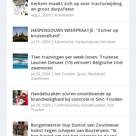
Kerkom maakt zich op voor tractorwijding
en groot dorpsfeest
aug 2, 2026
|
Activiteiten
HASPENGOUWS WEERPRAATJE. “Zomer op
kruissnelheid”
jul 31, 2026
|
Advertorial
,
Haspengouw
,
Het weer
Tien trainingen per week lonen: Truiense
Laurien Delsaer (15) verovert Belgische titel
zwemmen
jul 30, 2026
|
Sint-Truiden
,
Sport
,
Wedstrijd
,
Zwemmen
Handelszaken scoren onvoldoende op
brandveiligheid bij controle in Sint-Truiden
jul 29, 2026
|
Controleacties
,
Handelszaken
,
Sint-
Truiden
Burgemeester Guy Dumst van Zoutleeuw
bokst tegen schepen van Boutersem. “Ik
ben bereid om tot het uiterste te gaan!”