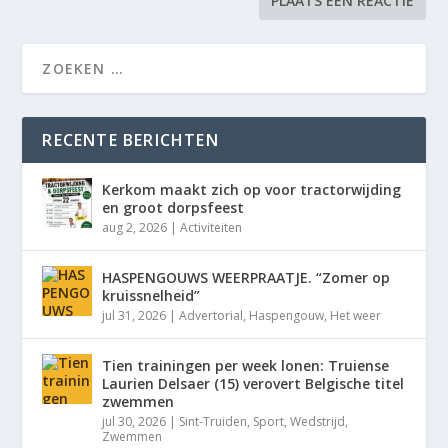
RECENTE BERICHTEN
Kerkom maakt zich op voor tractorwijding
en groot dorpsfeest
aug 2, 2026
|
Activiteiten
HASPENGOUWS WEERPRAATJE. “Zomer op
kruissnelheid”
jul 31, 2026
|
Advertorial
,
Haspengouw
,
Het weer
Tien trainingen per week lonen: Truiense
Laurien Delsaer (15) verovert Belgische titel
zwemmen
jul 30, 2026
|
Sint-Truiden
,
Sport
,
Wedstrijd
,
Zwemmen