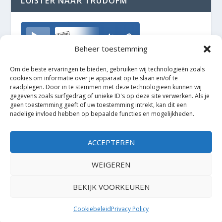
LUISTER NAAR TRUDOFM
TrudoFM
Beheer toestemming
Om de beste ervaringen te bieden, gebruiken wij technologieën zoals
cookies om informatie over je apparaat op te slaan en/of te
raadplegen. Door in te stemmen met deze technologieën kunnen wij
gegevens zoals surfgedrag of unieke ID's op deze site verwerken. Als je
geen toestemming geeft of uw toestemming intrekt, kan dit een
nadelige invloed hebben op bepaalde functies en mogelijkheden.
ACCEPTEREN
WEIGEREN
BEKIJK VOORKEUREN
Ontworpen door
| Mogelijk gemaakt door
Elegant Themes
WordPress
Cookiebeleid
Privacy Policy