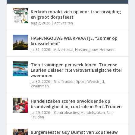
Kerkom maakt zich op voor tractorwijding
en groot dorpsfeest
aug 2, 2026
|
Activiteiten
HASPENGOUWS WEERPRAATJE. “Zomer op
kruissnelheid”
jul 31, 2026
|
Advertorial
,
Haspengouw
,
Het weer
Tien trainingen per week lonen: Truiense
Laurien Delsaer (15) verovert Belgische titel
zwemmen
jul 30, 2026
|
Sint-Truiden
,
Sport
,
Wedstrijd
,
Zwemmen
Handelszaken scoren onvoldoende op
brandveiligheid bij controle in Sint-Truiden
jul 29, 2026
|
Controleacties
,
Handelszaken
,
Sint-
Truiden
Burgemeester Guy Dumst van Zoutleeuw