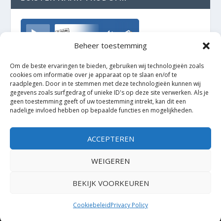
TrudoFM
Beheer toestemming
Om de beste ervaringen te bieden, gebruiken wij technologieën zoals
cookies om informatie over je apparaat op te slaan en/of te
raadplegen. Door in te stemmen met deze technologieën kunnen wij
gegevens zoals surfgedrag of unieke ID's op deze site verwerken. Als je
geen toestemming geeft of uw toestemming intrekt, kan dit een
nadelige invloed hebben op bepaalde functies en mogelijkheden.
ACCEPTEREN
WEIGEREN
BEKIJK VOORKEUREN
Ontworpen door
| Mogelijk gemaakt door
Elegant Themes
WordPress
Cookiebeleid
Privacy Policy