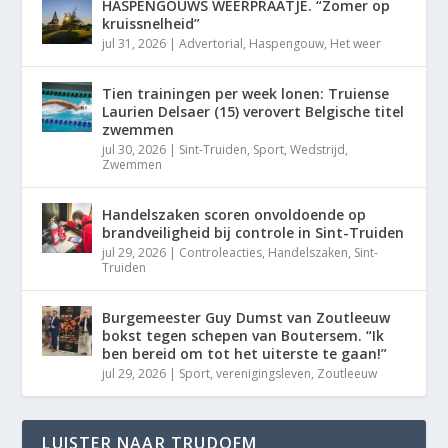
HASPENGOUWS WEERPRAATJE. “Zomer op
kruissnelheid”
jul 31, 2026
|
Advertorial
,
Haspengouw
,
Het weer
Tien trainingen per week lonen: Truiense
Laurien Delsaer (15) verovert Belgische titel
zwemmen
jul 30, 2026
|
Sint-Truiden
,
Sport
,
Wedstrijd
,
Zwemmen
Handelszaken scoren onvoldoende op
brandveiligheid bij controle in Sint-Truiden
jul 29, 2026
|
Controleacties
,
Handelszaken
,
Sint-
Truiden
Burgemeester Guy Dumst van Zoutleeuw
bokst tegen schepen van Boutersem. “Ik
ben bereid om tot het uiterste te gaan!”
jul 29, 2026
|
Sport
,
verenigingsleven
,
Zoutleeuw
LUISTER NAAR TRUDOFM