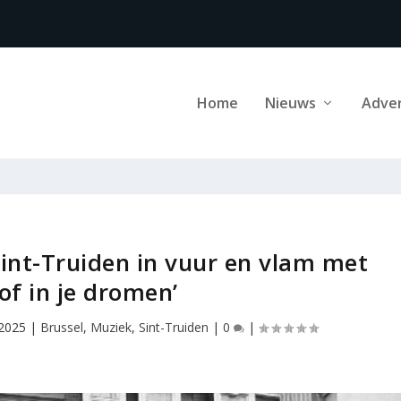
Home
Nieuws
Adve
nt-Truiden in vuur en vlam met
of in je dromen’
 2025
|
Brussel
,
Muziek
,
Sint-Truiden
|
0
|