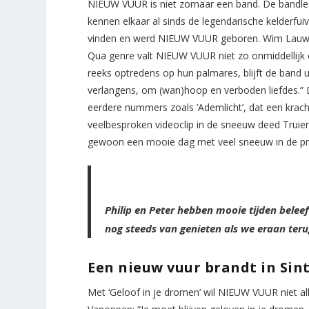
NIEUW VUUR is niet zomaar een band. De bandle
kennen elkaar al sinds de legendarische kelderfuiv
vinden en werd NIEUW VUUR geboren. Wim Lauwer
Qua genre valt NIEUW VUUR niet zo onmiddellijk
reeks optredens op hun palmares, blijft de band 
verlangens, om (wan)hoop en verboden liefdes.”
eerdere nummers zoals ‘Ademlicht’, dat een kracht
veelbesproken videoclip in de sneeuw deed Trui
gewoon een mooie dag met veel sneeuw in de pra
Philip en Peter hebben mooie tijden belee
nog steeds van genieten als we eraan ter
Een nieuw vuur brandt in Sin
Met ‘Geloof in je dromen’ wil NIEUW VUUR niet a