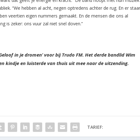
 want dat geeft je energie en kracht.” De band hoopt met hun muziek
ubliek. “We hebben al acht, negen optredens achter de rug. En er staa
bben veertien eigen nummers gemaakt. En de mensen die ons al
g is zeker: ons vuur zal niet snel doven.”
‘Geloof in je dromen’ voor bij Trudo FM. Het derde bandlid Wim
en kindje en luisterde van thuis uit mee naar de uitzending.
TARIEF: