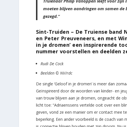
Truienaar Philip Vanoppen leeft voor zijn 
moeten blijven aandringen om samen de band
gezegd.”
Sint-Truiden – De Truiense band
en Peter Preuveneers, en met Wim
in je dromen’ een inspirerende t
nummer voorstellen en deelden ze
Rudi De Cock
Beelden © NV/rdc
De single ‘Geloof in je dromen’ is meer dan zom
Geïnspireerd door de woorden van kinder- en jeu
van trouw blijven aan je dromen, ongeacht de obs
licht toe: “Adriaenssens vertelde ooit over een b
geven, vond ze een manier om er contact mee te
beperking. Een ander voorbeeld is de coach van mi
is connectie blijven houden met zijn droom. Nu is