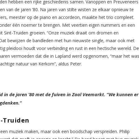
den hebben een rijke geschiedenis samen. Vanoppen en Preuveneers
en van de jaren ’80. Na jaren van stilte wisten ze elkaar opnieuw te
s, meester op de piano en accordeon, maakte het trio compleet.
 onder één noemer te brengen. Met veertien eigen nummers en een
uit Sint-Truiden groeien. “Onze muziek draait om dromen en
 Dat bewijzen de bandleden met hun nieuwste single, maar ook met
ig pleidooi houdt voor verbinding en rust in een hectische wereld. D
enaren vermoeden dat die in Lapland werd opgenomen, “maar het wa
chtige natuur van Kerkom”, aldus Peter.
fd in de jaren ’80 met de fuiven in Zaal Veemarkt. “We kunnen er
ugdenken.”
t-Truiden
lleen muziek maken, maar ook een boodschap verspreiden. Philip