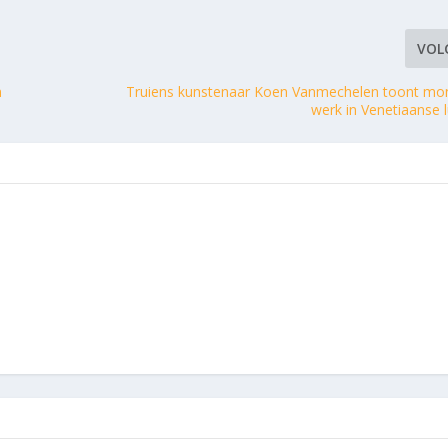
VOL
n
Truiens kunstenaar Koen Vanmechelen toont m
werk in Venetiaanse 