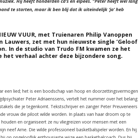
muziek. Hij heeft honderden cd’s en elpees. “Peter heeft wel lang
 te starten, maar ik ben blij dat ik uiteindelijk ‘ja’ heb
 NIEUW VUUR, met Truienaren Philip Vanoppen
 Lauwers, zet met hun nieuwste single ‘Geloof
oon. In de studio van Trudo FM kwamen ze het
 het verhaal achter deze bijzondere song.
aar een lied; het is een boodschap van hoop en doorzettingsvermogen
gdpsychiater Peter Adriaenssens, vertelt het nummer over het belang
takels die je tegenkomt. Tekstschrijver en zanger Peter Preuveneers
linde vrouw die piloot wilde worden. In plaats van haar droom op te
 houden en organiseert ze nu vliegreizen voor mensen met een
jn neef Arne. Die wilde professioneel basketbalspeler worden. En hij
 hij op ongelooflijk enthousiaste wijze een basketbalcoach. Dus hij