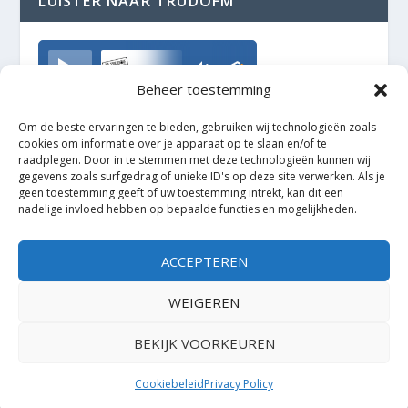
LUISTER NAAR TRUDOFM
TrudoFM
Beheer toestemming
Om de beste ervaringen te bieden, gebruiken wij technologieën zoals
cookies om informatie over je apparaat op te slaan en/of te
raadplegen. Door in te stemmen met deze technologieën kunnen wij
gegevens zoals surfgedrag of unieke ID's op deze site verwerken. Als je
geen toestemming geeft of uw toestemming intrekt, kan dit een
nadelige invloed hebben op bepaalde functies en mogelijkheden.
ACCEPTEREN
WEIGEREN
BEKIJK VOORKEUREN
Ontworpen door
| Mogelijk gemaakt door
Elegant Themes
WordPress
Cookiebeleid
Privacy Policy