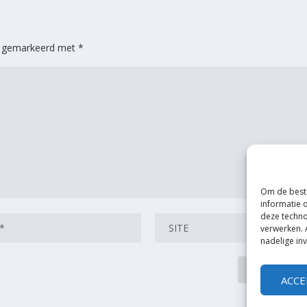
jn gemarkeerd met
*
Om de beste
informatie 
deze techno
verwerken. 
nadelige in
ACCE