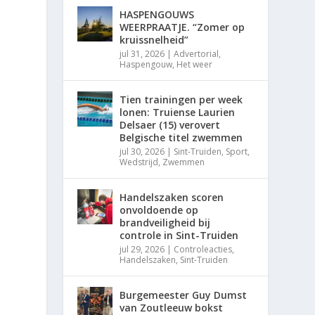
HASPENGOUWS
WEERPRAATJE. “Zomer op
kruissnelheid”
jul 31, 2026
|
Advertorial
,
Haspengouw
,
Het weer
Tien trainingen per week
lonen: Truiense Laurien
Delsaer (15) verovert
Belgische titel zwemmen
jul 30, 2026
|
Sint-Truiden
,
Sport
,
Wedstrijd
,
Zwemmen
Handelszaken scoren
onvoldoende op
brandveiligheid bij
controle in Sint-Truiden
jul 29, 2026
|
Controleacties
,
Handelszaken
,
Sint-Truiden
Burgemeester Guy Dumst
van Zoutleeuw bokst