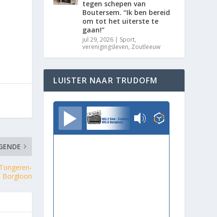
tegen schepen van
r
Boutersem. “Ik ben bereid
om tot het uiterste te
gaan!”
jul 29, 2026
|
Sport
,
verenigingsleven
,
Zoutleeuw
LUISTER NAAR TRUDOFM
TrudoFM
GENDE
 Tongeren-
Borgloon