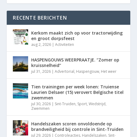
RECENTE BERICHTEN
Kerkom maakt zich op voor tractorwijding
en groot dorpsfeest
aug 2, 2026
|
Activiteiten
HASPENGOUWS WEERPRAATJE. “Zomer op
kruissnelheid”
jul 31, 2026
|
Advertorial
,
Haspengouw
,
Het weer
Tien trainingen per week lonen: Truiense
Laurien Delsaer (15) verovert Belgische titel
zwemmen
jul 30, 2026
|
Sint-Truiden
,
Sport
,
Wedstrijd
,
Zwemmen
Handelszaken scoren onvoldoende op
brandveiligheid bij controle in Sint-Truiden
jul 29, 2026
|
Controleacties
,
Handelszaken
,
Sint-