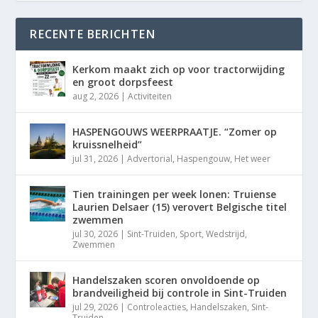
RECENTE BERICHTEN
Kerkom maakt zich op voor tractorwijding
en groot dorpsfeest
aug 2, 2026
|
Activiteiten
HASPENGOUWS WEERPRAATJE. “Zomer op
kruissnelheid”
jul 31, 2026
|
Advertorial
,
Haspengouw
,
Het weer
Tien trainingen per week lonen: Truiense
Laurien Delsaer (15) verovert Belgische titel
zwemmen
jul 30, 2026
|
Sint-Truiden
,
Sport
,
Wedstrijd
,
Zwemmen
Handelszaken scoren onvoldoende op
brandveiligheid bij controle in Sint-Truiden
jul 29, 2026
|
Controleacties
,
Handelszaken
,
Sint-
Truiden