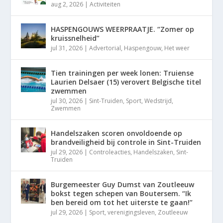
aug 2, 2026
|
Activiteiten
HASPENGOUWS WEERPRAATJE. “Zomer op
kruissnelheid”
jul 31, 2026
|
Advertorial
,
Haspengouw
,
Het weer
Tien trainingen per week lonen: Truiense
Laurien Delsaer (15) verovert Belgische titel
zwemmen
jul 30, 2026
|
Sint-Truiden
,
Sport
,
Wedstrijd
,
Zwemmen
Handelszaken scoren onvoldoende op
brandveiligheid bij controle in Sint-Truiden
jul 29, 2026
|
Controleacties
,
Handelszaken
,
Sint-
Truiden
Burgemeester Guy Dumst van Zoutleeuw
bokst tegen schepen van Boutersem. “Ik
ben bereid om tot het uiterste te gaan!”
jul 29, 2026
|
Sport
,
verenigingsleven
,
Zoutleeuw