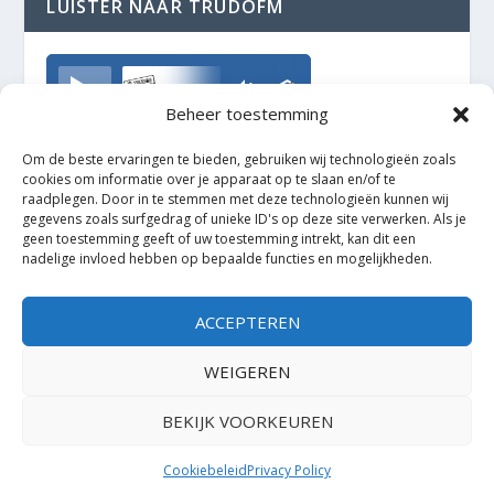
LUISTER NAAR TRUDOFM
TrudoFM
Beheer toestemming
Om de beste ervaringen te bieden, gebruiken wij technologieën zoals
cookies om informatie over je apparaat op te slaan en/of te
raadplegen. Door in te stemmen met deze technologieën kunnen wij
gegevens zoals surfgedrag of unieke ID's op deze site verwerken. Als je
geen toestemming geeft of uw toestemming intrekt, kan dit een
nadelige invloed hebben op bepaalde functies en mogelijkheden.
ACCEPTEREN
WEIGEREN
BEKIJK VOORKEUREN
Ontworpen door
| Mogelijk gemaakt door
Elegant Themes
WordPress
Cookiebeleid
Privacy Policy