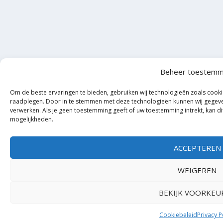
Beheer toestemm
Om de beste ervaringen te bieden, gebruiken wij technologieën zoals cooki
raadplegen. Door in te stemmen met deze technologieën kunnen wij gegeven
verwerken. Als je geen toestemming geeft of uw toestemming intrekt, kan d
mogelijkheden.
ACCEPTEREN
WEIGEREN
BEKIJK VOORKEU
Cookiebeleid
Privacy P