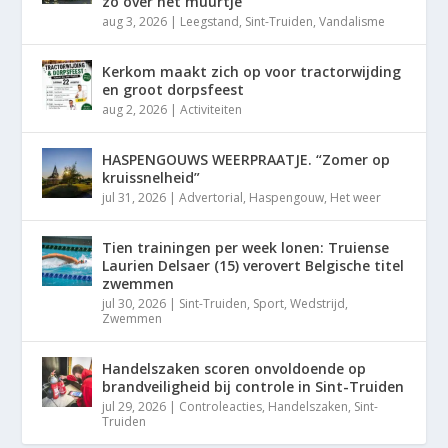
zo over het muurtje”
aug 3, 2026
|
Leegstand
,
Sint-Truiden
,
Vandalisme
Kerkom maakt zich op voor tractorwijding
en groot dorpsfeest
aug 2, 2026
|
Activiteiten
HASPENGOUWS WEERPRAATJE. “Zomer op
kruissnelheid”
jul 31, 2026
|
Advertorial
,
Haspengouw
,
Het weer
Tien trainingen per week lonen: Truiense
Laurien Delsaer (15) verovert Belgische titel
zwemmen
jul 30, 2026
|
Sint-Truiden
,
Sport
,
Wedstrijd
,
Zwemmen
Handelszaken scoren onvoldoende op
brandveiligheid bij controle in Sint-Truiden
jul 29, 2026
|
Controleacties
,
Handelszaken
,
Sint-
Truiden