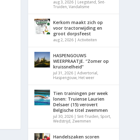
aug 3, 2026
|
Leegstand
,
Sint-
Truiden
,
Vandalisme
Kerkom maakt zich op
voor tractorwijding en
groot dorpsfeest
aug 2, 2026
|
Activiteiten
HASPENGOUWS
WEERPRAATJE. “Zomer op
kruissnelheid”
jul 31, 2026
|
Advertorial
,
Haspengouw
,
Het weer
Tien trainingen per week
lonen: Truiense Laurien
Delsaer (15) verovert
Belgische titel zwemmen
jul 30, 2026
|
Sint-Truiden
,
Sport
,
Wedstrijd
,
Zwemmen
Handelszaken scoren