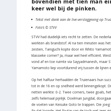
bovendien met tien man ei
keer wel bij de pinken.
Tekst met dank aan de live-verslaggeving op Tru
Foto’s © STVV
STVV had duidelijk iets recht te zetten. De nederl
werkten als brandstof. Al na tien minuten was het
zestien, Taniguchi kopte door en Rihito Yamamot
klassieke corner? Ja, maar wel heel efficiënt. We
vond af en toe ruimte via Sayyadmanesh, maar ST
Yamamoto liep voortdurend vrij tussen de lijnen
Op het halfuur herhaalden de Truienaars hun suc
tot in de 16 en op snelheid werd binnengekopt. D
netten werkte: 0-2. Twee corners, twee goals, het
zelfs helemaal pijnlijk. Doelman Jungdal, doorgaa
de voeten van Keisuke Goto te trappen. Die joeg
En dat loonde. Het foutje van de toch wel zeer 