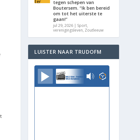
tegen schepen van
Boutersem. “Ik ben bereid
om tot het uiterste te
gaan!”
jul 29, 2026
|
Sport
,
verenigingsleven
,
Zoutleeuw
LUISTER NAAR TRUDOFM
e
TrudoFM
e
t
n