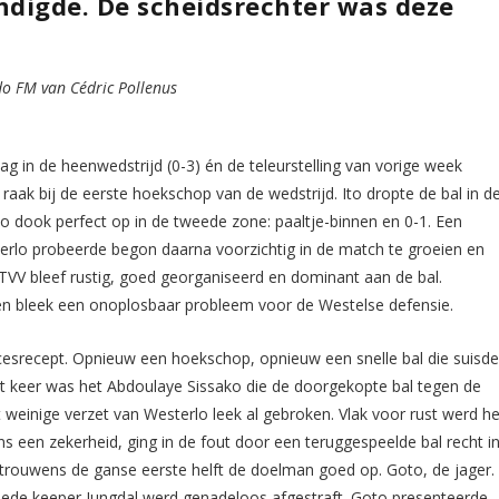
ndigde. De scheidsrechter was deze
do FM van Cédric Pollenus
aag in de heenwedstrijd (0-3) én de teleurstelling van vorige week
 raak bij de eerste hoekschop van de wedstrijd. Ito dropte de bal in d
o dook perfect op in de tweede zone: paaltje-binnen en 0-1. Een
sterlo probeerde begon daarna voorzichtig in de match te groeien en
VV bleef rustig, goed georganiseerd en dominant aan de bal.
 en bleek een onoplosbaar probleem voor de Westelse defensie.
cesrecept. Opnieuw een hoekschop, opnieuw een snelle bal die suisd
it keer was het Abdoulaye Sissako die de doorgekopte bal tegen de
 weinige verzet van Westerlo leek al gebroken. Vlak voor rust werd he
ns een zekerheid, ging in de fout door een teruggespeelde bal recht i
 trouwens de ganse eerste helft de doelman goed op. Goto, de jager.
goede keeper Jungdal werd genadeloos afgestraft. Goto presenteerde