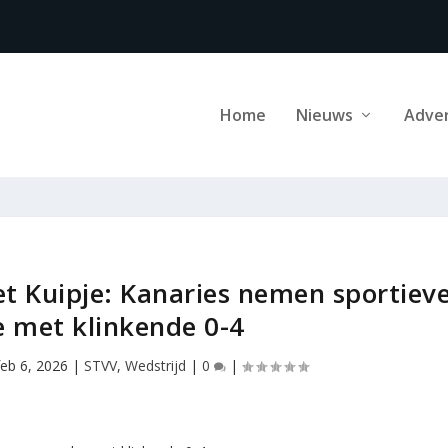
Home
Nieuws
Adve
et Kuipje: Kanaries nemen sportiev
 met klinkende 0-4
feb 6, 2026
|
STVV
,
Wedstrijd
|
0
|