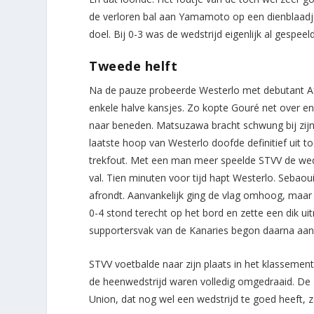
de verloren bal aan Yamamoto op een dienblaadje
doel. Bij 0-3 was de wedstrijd eigenlijk al gespeeld
Tweede helft
Na de pauze probeerde Westerlo met debutant Af
enkele halve kansjes. Zo kopte Gouré net over en
naar beneden. Matsuzawa bracht schwung bij zijn 
laatste hoop van Westerlo doofde definitief uit t
trekfout. Met een man meer speelde STVV de wedst
val. Tien minuten voor tijd hapt Westerlo. Sebaoui
afrondt. Aanvankelijk ging de vlag omhoog, maar
0-4 stond terecht op het bord en zette een dik ui
supportersvak van de Kanaries begon daarna aan 
STVV voetbalde naar zijn plaats in het klassemen
de heenwedstrijd waren volledig omgedraaid. De 
Union, dat nog wel een wedstrijd te goed heeft, 