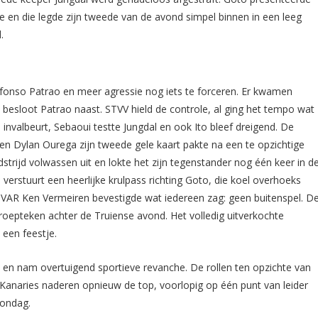
 en die legde zijn tweede van de avond simpel binnen in een leeg
.
onso Patrao en meer agressie nog iets te forceren. Er kwamen
 besloot Patrao naast. STVV hield de controle, al ging het tempo wat
invalbeurt, Sebaoui testte Jungdal en ook Ito bleef dreigend. De
oen Dylan Ourega zijn tweede gele kaart pakte na een te opzichtige
rijd volwassen uit en lokte het zijn tegenstander nog één keer in d
 verstuurt een heerlijke krulpass richting Goto, die koel overhoeks
 VAR Ken Vermeiren bevestigde wat iedereen zag: geen buitenspel. D
troepteken achter de Truiense avond. Het volledig uitverkochte
een feestje.
t en nam overtuigend sportieve revanche. De rollen ten opzichte van
Kanaries naderen opnieuw de top, voorlopig op één punt van leider
zondag.