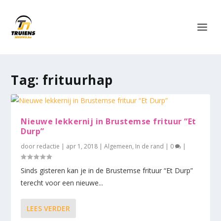
Tag:
frituurhap
Nieuwe lekkernij in Brustemse frituur “Et
Durp”
door
redactie
|
apr 1, 2018
|
Algemeen
,
In de rand
|
0
|
Sinds gisteren kan je in de Brustemse frituur “Et Durp”
terecht voor een nieuwe...
LEES VERDER