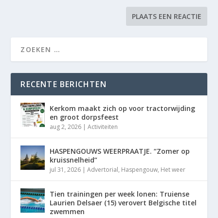
RECENTE BERICHTEN
Kerkom maakt zich op voor tractorwijding
en groot dorpsfeest
aug 2, 2026
|
Activiteiten
HASPENGOUWS WEERPRAATJE. “Zomer op
kruissnelheid”
jul 31, 2026
|
Advertorial
,
Haspengouw
,
Het weer
Tien trainingen per week lonen: Truiense
Laurien Delsaer (15) verovert Belgische titel
zwemmen