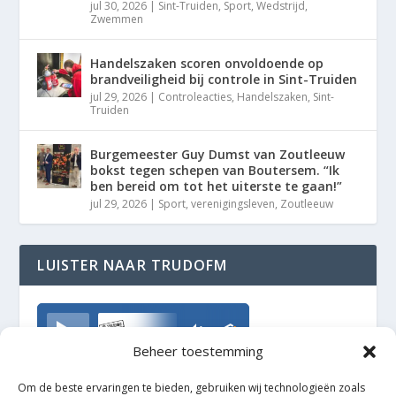
jul 30, 2026
|
Sint-Truiden
,
Sport
,
Wedstrijd
,
Zwemmen
Handelszaken scoren onvoldoende op
brandveiligheid bij controle in Sint-Truiden
jul 29, 2026
|
Controleacties
,
Handelszaken
,
Sint-
Truiden
Burgemeester Guy Dumst van Zoutleeuw
bokst tegen schepen van Boutersem. “Ik
ben bereid om tot het uiterste te gaan!”
jul 29, 2026
|
Sport
,
verenigingsleven
,
Zoutleeuw
LUISTER NAAR TRUDOFM
TrudoFM
Beheer toestemming
Om de beste ervaringen te bieden, gebruiken wij technologieën zoals