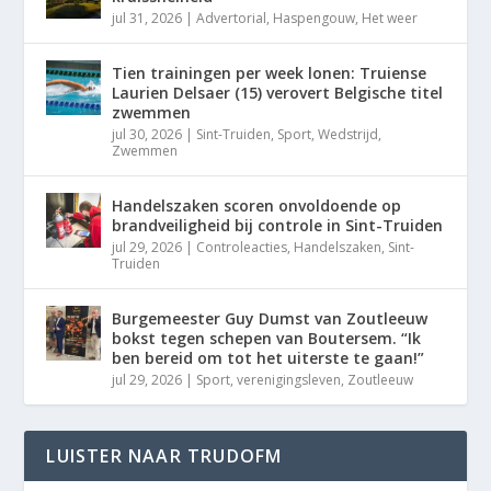
jul 31, 2026
|
Advertorial
,
Haspengouw
,
Het weer
Tien trainingen per week lonen: Truiense
Laurien Delsaer (15) verovert Belgische titel
zwemmen
jul 30, 2026
|
Sint-Truiden
,
Sport
,
Wedstrijd
,
Zwemmen
Handelszaken scoren onvoldoende op
brandveiligheid bij controle in Sint-Truiden
jul 29, 2026
|
Controleacties
,
Handelszaken
,
Sint-
Truiden
Burgemeester Guy Dumst van Zoutleeuw
bokst tegen schepen van Boutersem. “Ik
ben bereid om tot het uiterste te gaan!”
jul 29, 2026
|
Sport
,
verenigingsleven
,
Zoutleeuw
LUISTER NAAR TRUDOFM